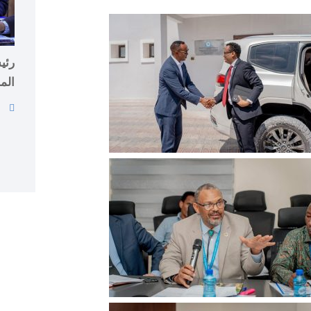
رئي
الم