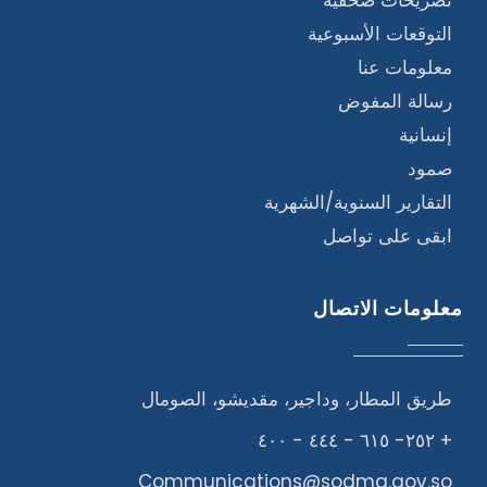
تصريحات صحفيه
التوقعات الأسبوعية
معلومات عنا
رسالة المفوض
إنسانية
صمود
التقارير السنوية/الشهرية
ابقى على تواصل
معلومات الاتصال
طريق المطار، وداجير، مقديشو، الصومال
+ ٢٥٢- ٦١٥ - ٤٤٤ - ٤٠٠
Communications@sodma.gov.so