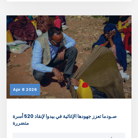
Apr 8 2026
صـودما تعزز جهودها الإغاثية في بيدوا لإنقاذ 520 أسرة
متضررة